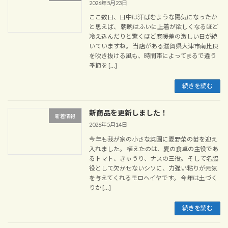
2026年5月23日
ここ数日、日中は汗ばむような陽気になったか
と思えば、 朝晩はふいに上着が欲しくなるほど
冷え込んだりと驚くほど寒暖差の激しい日が続
いていますね。 当店がある滋賀県大津市南比良
を吹き抜ける風も、時間帯によってまるで違う
季節を […]
続きを読む
新商品を更新しました！
新着情報
2026年5月14日
今年も我が家の小さな菜園に夏野菜の苗を迎え
入れました。 植えたのは、夏の食卓の主役であ
るトマト、きゅうり、ナスの三役。 そして名脇
役として欠かせないシソに、力強い粘りが元気
を与えてくれるモロヘイヤです。 今年は土づく
りか […]
続きを読む