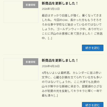
新商品を更新しました！
新着情報
2026年5月11日
最近はすっかり日差しが強く、暑くなってきま
したね。 今回のGW、長かった方ももうそろそ
ろお仕事や学校など始まっているのではないで
しょうか。 ゴールデンウィーク中、ありがたい
ことに沢山のお客様に来て頂きました！ ご来店
中、 […]
続きを読む
新商品を更新しました！
新着情報
2026年4月26日
4月もいよいよ最終週。 カレンダーに並ぶ赤い
文字に、心躍る計画を立てられている方も多い
のではないでしょうか。 ここ大津でも比良の
山々が鮮やかな新緑に染まり、琵琶湖のさざな
みが初夏の光を反射してキラキラと輝く一年で
最も清々 […]
続きを読む