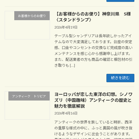
【お客様からのお便り】神奈川県 S様
お客様からのお便り
〈スタンドランプ〉
2026年4月19日
テーブル型シャンデリアは長年欲しかったアイ
テムなので大変満足しております。台座の安定
感、口金やコンセントの交換など完成度の高い
メンテナンスを感じ心から感謝申し上げます。
また、配送業者の方も商品の確認と梱包材の引
き取りも […]
続きを読む
ヨーロッパが恋した東洋の幻想。シノワ
アンティーク トリビア
ズリ（中国趣味）アンティークの歴史と
魅力を徹底解説
2026年4月16日
アンティークの世界を旅していると時折、西洋
の重厚な様式の中に、ふっと異国の風が吹き抜
けるようなデザインに出会うことがあります。