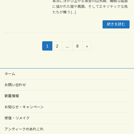
黒漆に浮かび上がる黄金の山水画、繊細な磁器
に描かれた龍や鳳凰、そしてエキゾチックな鳥
たちが舞う […]
続きを読む
投
1
2
…
8
»
固
固
固
定
定
定
稿
ペ
ペ
ペ
ー
ー
ー
の
ジ
ジ
ジ
ホーム
ペ
ー
お問い合わせ
ジ
新着情報
送
お知らせ・キャンペーン
り
修復・リメイク
アンティークのあれこれ