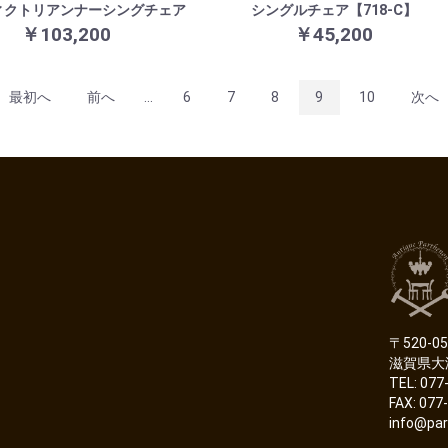
ィクトリアンナーシングチェア
シングルチェア【718-C】
￥103,200
￥45,200
最初へ
前へ
...
6
7
8
9
10
次へ
〒520-05
滋賀県大
TEL: 077
FAX: 077
info@par