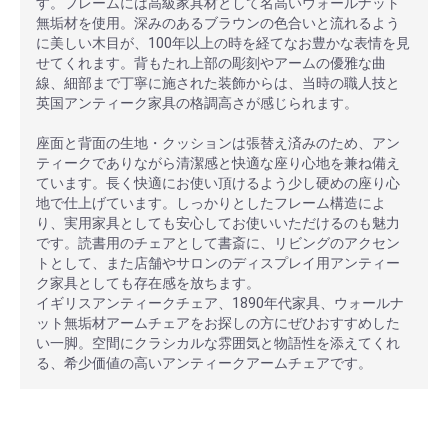
す。フレームには高級家具材として名高いウォールナット
無垢材を使用。深みのあるブラウンの色合いと流れるよう
に美しい木目が、100年以上の時を経てなお豊かな表情を見
せてくれます。背もたれ上部の彫刻やアームの優雅な曲
線、細部まで丁寧に施された装飾からは、当時の職人技と
英国アンティーク家具の格調高さが感じられます。
座面と背面の生地・クッションは張替え済みのため、アン
ティークでありながら清潔感と快適な座り心地を兼ね備え
ています。長く快適にお使い頂けるよう少し硬めの座り心
地で仕上げています。しっかりとしたフレーム構造によ
り、実用家具としても安心してお使いいただけるのも魅力
です。読書用のチェアとして書斎に、リビングのアクセン
トとして、また店舗やサロンのディスプレイ用アンティー
ク家具としても存在感を放ちます。
イギリスアンティークチェア、1890年代家具、ウォールナ
ット無垢材アームチェアをお探しの方にぜひおすすめした
い一脚。空間にクラシカルな雰囲気と物語性を添えてくれ
る、希少価値の高いアンティークアームチェアです。
安心ポイント