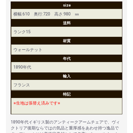
size
横幅:610 奥行:720 高さ:980 ㎜
送料
ランク15
材質
ウォールナット
年代
1890年代
輸入
フランス
特記
※生地は張替え済みです※
1890年代イギリス製のアンティークアームチェアで、ヴィ
クトリア後期ならではの気品と重厚感をあわせ持つ逸品で