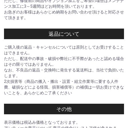
ただし、修復前の商品やオプション加工をご希望の場合はメンテナ
ンス加工に3～5週間ほどお時間を頂いております。
お急ぎのお客様はあらかじめ納期をお問い合わせ頂けると対応させ
て頂きます。
返品について
ご購入後の返品・キャンセルについては原則としてお受けすること
はできません。
ただし、配送中の事故・破損や弊社に不手際があったと認める場合
はその限りではありません。
なお、不良品の返品・交換時に発生する返送料は、当社で負担いた
します。
2次損害等（商品の搬入・搬出・設置・組立作業等に要する人件
費、破損などによる怪我、損害補償等）の補償は一切お受けできな
いことを、あらかじめご了承ください
その他
表示価格は税込み価格となっております。
アンティーク商品について 商品の代金にレストア代が含まれま