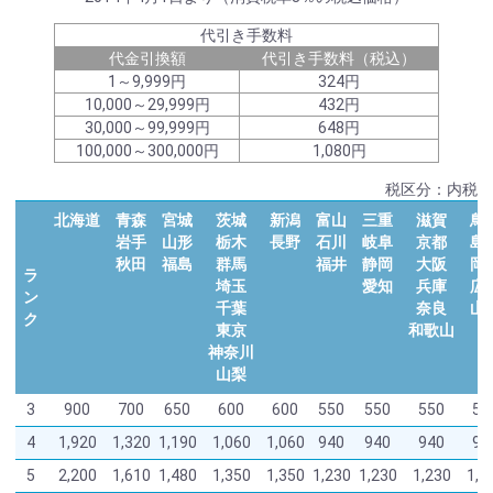
代引き手数料
代金引換額
代引き手数料（税込）
1～9,999円
324円
10,000～29,999円
432円
30,000～99,999円
648円
100,000～300,000円
1,080円
税区分：内税
北海道
青森
宮城
茨城
新潟
富山
三重
滋賀
鳥
岩手
山形
栃木
長野
石川
岐阜
京都
島
秋田
福島
群馬
福井
静岡
大阪
岡
ラ
埼玉
愛知
兵庫
広
ン
千葉
奈良
山
ク
東京
和歌山
神奈川
山梨
3
900
700
650
600
600
550
550
550
55
4
1,920
1,320
1,190
1,060
1,060
940
940
940
94
5
2,200
1,610
1,480
1,350
1,350
1,230
1,230
1,230
1,2