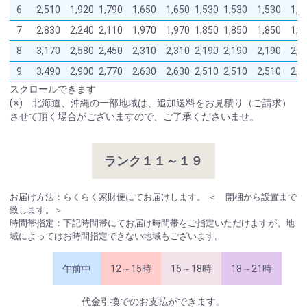
6
2,510
1,920
1,790
1,650
1,650
1,530
1,530
1,530
1,5
7
2,830
2,240
2,110
1,970
1,970
1,850
1,850
1,850
1,8
8
3,170
2,580
2,450
2,310
2,310
2,190
2,190
2,190
2,1
9
3,490
2,900
2,770
2,630
2,630
2,510
2,510
2,510
2,5
スクロールできます
(※) 北海道、沖縄の一部地域は、追加送料をお見積り（ご請求）
させて頂く場合がございますので、ご了承くださいませ。
ランク１１～１９
お届け方法：らくらく家財便にてお届けします。 ＜ 開梱から設置まで
致します。＞
時間帯指定：下記時間帯にてお届け時間帯をご指定いただけますが、地
域によってはお時間指定できない地域もございます。
午前中
12～15時
15～18時
18～21時
代金引換でのお支払ができます。