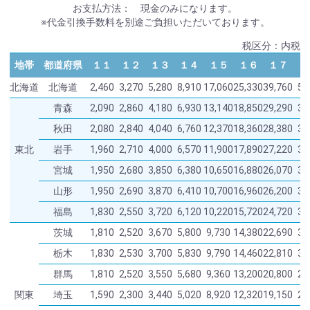
お支払方法： 現金のみになります。
※代金引換手数料を別途ご負担いただいております。
税区分：内税
地帯
都道府県
１１
１２
１３
１４
１５
１６
１７
北海道
北海道
2,460
3,270
5,280
8,910
17,060
25,330
39,760
53
青森
2,090
2,860
4,180
6,930
13,140
18,850
29,290
38
秋田
2,080
2,840
4,040
6,760
12,370
18,360
28,380
37
東北
岩手
1,960
2,710
4,000
6,570
11,900
17,890
27,220
36
宮城
1,950
2,680
3,850
6,380
10,650
16,880
26,070
33
山形
1,950
2,690
3,870
6,410
10,700
16,960
26,200
33
福島
1,830
2,550
3,720
6,120
10,220
15,720
24,720
32
茨城
1,810
2,520
3,670
5,800
9,730
14,380
22,690
30
栃木
1,830
2,530
3,700
5,830
9,790
14,460
22,810
30
群馬
1,810
2,520
3,550
5,680
9,360
13,200
20,800
28
関東
埼玉
1,590
2,300
3,440
5,020
8,920
12,320
19,150
26