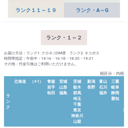
ランク１１～１９
ランク・A～G
ランク・１～２
お届け方法：ランク1: クロネコDM便 ランク2: ネコポス
時間帯指定：午前中・14-16・16-18・18-20・19-21
その他：代金引換はご利用いただけません。
税区分：内税
北海道 （※1）
青森
宮城
茨城
新潟
富山
三重
岩手
山形
栃木
長野
石川
岐阜
秋田
福島
群馬
福井
静岡
ラ
埼玉
愛知
ン
千葉
ク
東京
和
神奈川
山梨