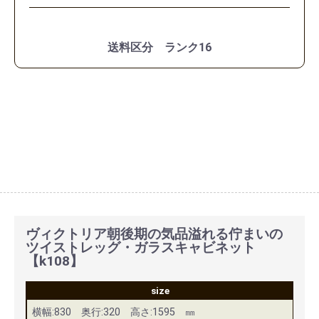
送料区分 ランク16
ヴィクトリア朝後期の気品溢れる佇まいの
ツイストレッグ・ガラスキャビネット
【k108】
size
横幅:830 奥行:320 高さ:1595 ㎜