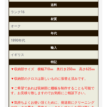
送料
ランク16
材質
オーク
年代
1890年代
輸入
イギリス
特記
▼収納部サイズ 横幅710㎜ 奥行き250㎜ 高さ625㎜
▼収納部のクロスは新しいものに張替え済みです。
▼ご希望であれば収納部に棚板を制作することも可能で
す。お見積り致しますのでお気軽にご相談下さい。
▼気持ちよくお使い頂くために、発送前にクリーニング