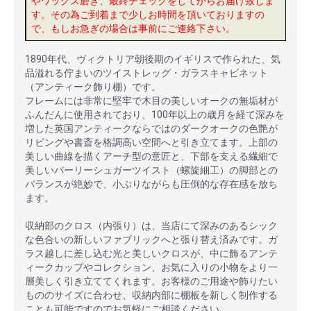
やワックス磨き、最終チェックをしてからお届け致しま
す。その為ご到着まで少しお時間を頂いておりますの
で、もしお急ぎの場合は事前にご連絡下さい。
1890年代、ヴィクトリア朝後期のイギリスで作られた、気
品溢れる佇まいのツイストレッグ・ガラスキャビネット
（アンティーク飾り棚）です。
フレームには非常に堅牢で木目の美しいオークの無垢材が
ふんだんに使用されており、100年以上の歳月を経て深みを
増した英国アンティークならではのダークオークの色艶が
リビングや書斎を格調高い空間へと引き立てます。上部の
美しい曲線を描くアーチ型の意匠と、下部を支える繊細で
美しいバーリーシュガーツイスト（螺旋細工）の脚部との
バランスが絶妙で、小ぶりながらも圧倒的な存在感を放ち
ます。
収納部のクロス（内張り）は、当店にて深みのあるシック
な色合いの新しいファブリックへと張り替え済みです。ガ
ラス越しに差し込む光と美しいクロスが、中に飾るアンテ
ィークカップやコレクション、お気に入りの小物をより一
層美しく引き立ててくれます。お客様のご用途や飾りたい
もののサイズに合わせ、収納内部に棚板を新しく制作する
ことも可能ですのでお気軽にご相談ください。