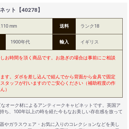
ット【40278】
110 mm
送料
ランク18
1900年代
輸入
イギリス
少しお時間を頂く商品です。お急ぎの場合は事前にご相談
します。ダボを差し込んで組んでから背面から金具で固定
送スタッフが行いますのでご安心ください（補助程度の作
せん）
上質なオーク材によるアンティークキャビネットです。英国ア
持ち、100年以上の時を経た今もなお美しい存在感を放って
器やガラスウェア・お気に入りのコレクションなどを美し