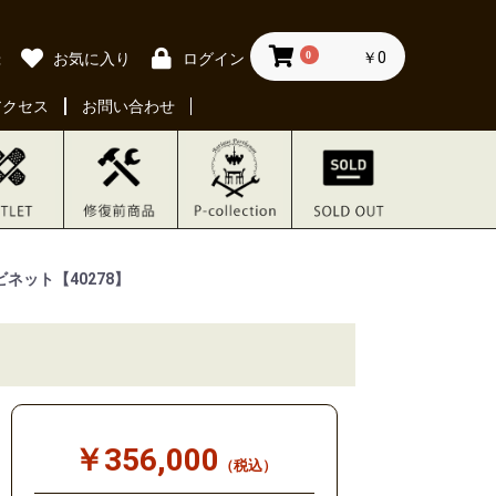
0
￥0
録
お気に入り
ログイン
アクセス
お問い合わせ
ネット【40278】
￥356,000
（税込）