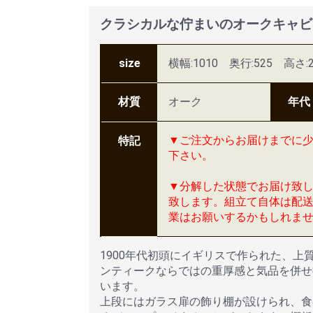
クラシカルな佇まいのオークキャビネ
size
横幅:1010 奥行:525 高さ:2
材質
オーク
年代
▼ご注文からお届けまでに
特記
下さい。
▼分解した状態でお届け致
致します。組立て自体は配
業はお願いするかもしれま
1900年代初頭にイギリスで作られた、
ンティークならではの重厚感と気品を併せ
います。
上段にはガラス扉の飾り棚が設けられ、食