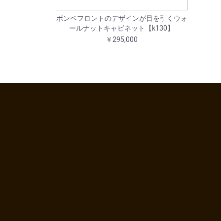
ボンベフロントのデザインが目を引くウォ
ールナットキャビネット【k130】
￥295,000