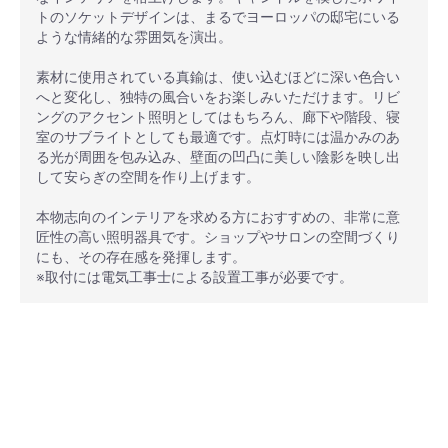
トのソケットデザインは、まるでヨーロッパの邸宅にいる
ような情緒的な雰囲気を演出。
素材に使用されている真鍮は、使い込むほどに深い色合い
へと変化し、独特の風合いをお楽しみいただけます。リビ
ングのアクセント照明としてはもちろん、廊下や階段、寝
室のサブライトとしても最適です。点灯時には温かみのあ
る光が周囲を包み込み、壁面の凹凸に美しい陰影を映し出
して安らぎの空間を作り上げます。
本物志向のインテリアを求める方におすすめの、非常に意
匠性の高い照明器具です。ショップやサロンの空間づくり
にも、その存在感を発揮します。
※取付には電気工事士による設置工事が必要です。
安心ポイント