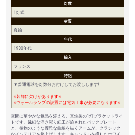
灯数
1灯式
材質
真鍮
年代
1930年代
輸入
フランス
特記
▼普通電球を灯数分お付けしてお渡しします!
※装飾に欠けがあります※
※ウォールランプの設置には電気工事が必要になります※
空間に華やかな気品を添える、真鍮製の1灯ブラケットライ
トです。繊細な浮き彫り細工が施されたバックプレート
と、植物のような優雅な曲線を描くアームが、クラシック
なインテリアを格上げします。キャンドルを模したホワイ