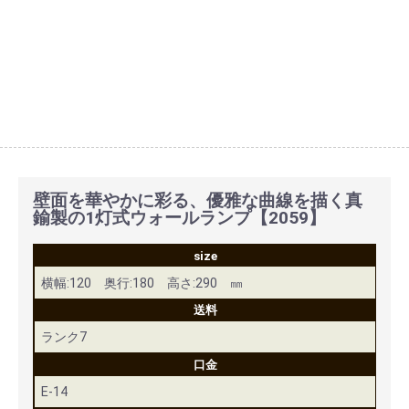
壁面を華やかに彩る、優雅な曲線を描く真
鍮製の1灯式ウォールランプ【2059】
size
横幅:120 奥行:180 高さ:290 ㎜
送料
ランク7
口金
E-14