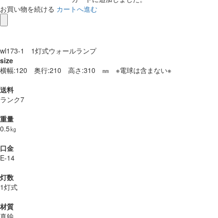
お買い物を続ける
カートへ進む
wl173-1 1灯式ウォールランプ
size
横幅:120 奥行:210 高さ:310 ㎜ ※電球は含まない※
送料
ランク7
重量
0.5㎏
口金
E-14
灯数
1灯式
材質
真鍮