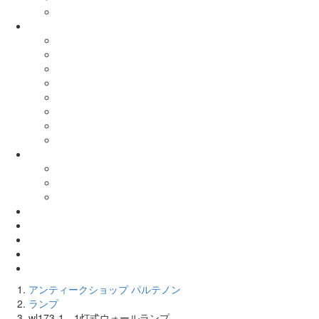
アンティークショップ パルテノン
ランプ
wl173-1 1灯式ウォールランプ