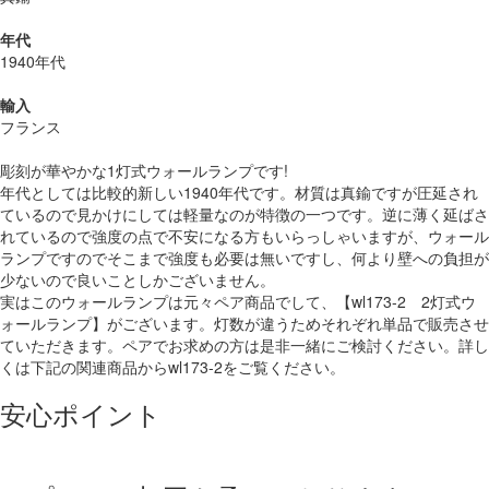
年代
1940年代
輸入
フランス
彫刻が華やかな1灯式ウォールランプです!
年代としては比較的新しい1940年代です。材質は真鍮ですが圧延され
ているので見かけにしては軽量なのが特徴の一つです。逆に薄く延ばさ
れているので強度の点で不安になる方もいらっしゃいますが、ウォール
ランプですのでそこまで強度も必要は無いですし、何より壁への負担が
少ないので良いことしかございません。
実はこのウォールランプは元々ペア商品でして、【wl173-2 2灯式ウ
ォールランプ】がございます。灯数が違うためそれぞれ単品で販売させ
ていただきます。ペアでお求めの方は是非一緒にご検討ください。詳し
くは下記の関連商品からwl173-2をご覧ください。
安心ポイント