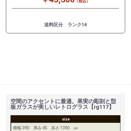
（税込）
送料区分 ランク14
空間のアクセントに最適。果実の彫刻と型
板ガラスが美しいレトログラス【rg117】
size
横幅:390 厚み:45 高さ:1390 ㎜