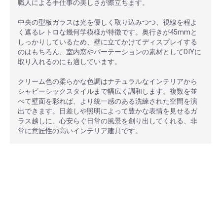
職人による手仕事の美しさが際立ちます。
中央の型板ガラスは光を優しく取り込みつつ、視線を程よ
く遮るレトロな幾何学模様が特徴です。奥行きが45mmと
しっかりしているため、壁に立てかけてディスプレイする
のはもちろん、室内窓やパーテーションの素材としてDIYに
取り入れるのにも適しています。
クリーム色の柔らかな色調はナチュラルなインテリアから
シャビーシックスタイルまで幅広く調和します。複数を並
べて壁面を彩れば、より統一感のある洗練された空間を演
出できます。日差しや照明によって豊かな表情を見せるガ
ラス越しに、心安らぐ日常の風景を創り出してくれる、非
常に意匠性の高いインテリア建具です。
安心ポイント