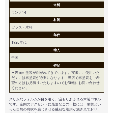
送料
ランク14
材質
ガラス・木枠
年代
1920年代
輸入
中国
特記
▼表面の塗装が剥がれてきています。実際にご使用いた
だくには再塗装が必要になります。当店で再塗装をご希
望の方はお見積りいたしますのでお気軽にお問い合わせ
ください。
スリムなフォルムが目を引く、温もりあふれる木製パネル
です。空間のアクセントに最適なこの一枚には、果実とい
った自然の息吹を感じさせる繊細な彫刻が施されており、