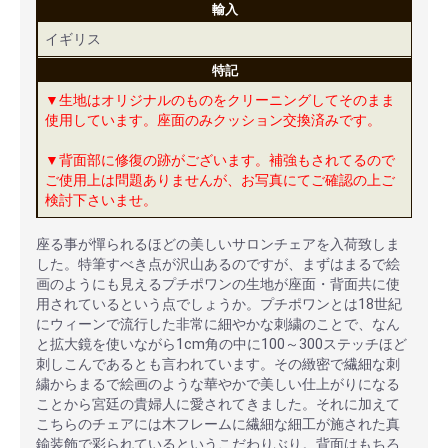
輸入
イギリス
特記
▼生地はオリジナルのものをクリーニングしてそのまま
使用しています。座面のみクッション交換済みです。
▼背面部に修復の跡がございます。補強もされてるので
ご使用上は問題ありませんが、お写真にてご確認の上ご
検討下さいませ。
座る事が憚られるほどの美しいサロンチェアを入荷致しま
した。特筆すべき点が沢山あるのですが、まずはまるで絵
画のようにも見えるプチポワンの生地が座面・背面共に使
用されているという点でしょうか。プチポワンとは18世紀
にウィーンで流行した非常に細やかな刺繍のことで、なん
と拡大鏡を使いながら1cm角の中に100～300ステッチほど
刺しこんであるとも言われています。その緻密で繊細な刺
繍からまるで絵画のような華やかで美しい仕上がりになる
ことから宮廷の貴婦人に愛されてきました。それに加えて
こちらのチェアには木フレームに繊細な細工が施された真
鍮装飾で彩られているというこだわりぶり。背面はもちろ