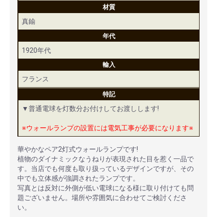
材質
真鍮
年代
1920年代
輸入
フランス
特記
▼普通電球を灯数分お付けしてお渡しします!
※ウォールランプの設置には電気工事が必要になります※
華やかなペア2灯式ウォールランプです!
植物のダイナミックなうねりが表現された目を惹く一品で
す。当店でも何度も取り扱っているデザインですが、その
中でも立体感が強調されたランプです。
写真とは反対に外側が低い電球になる様に取り付けても問
題ございません。場所や雰囲気に合わせてご検討くださ
い。