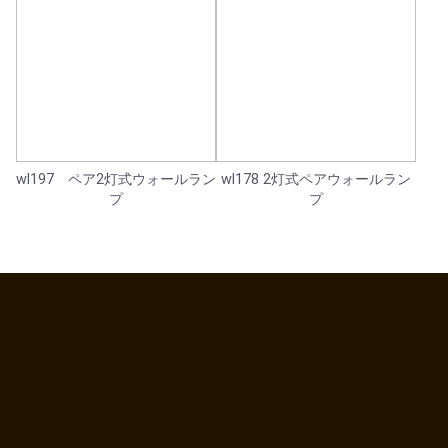
wl197 ペア2灯式ウォールラン
wl178 2灯式ペアウォールラン
プ
プ