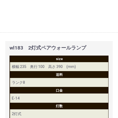
wl183 2灯式ペアウォールランプ
size
横幅:235 奥行:100 高さ:390 (mm)
送料
ランク8
口金
E-14
灯数
2灯式