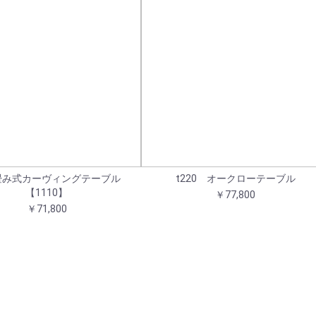
畳み式カーヴィングテーブル
t220 オークローテーブル
【1110】
￥77,800
￥71,800