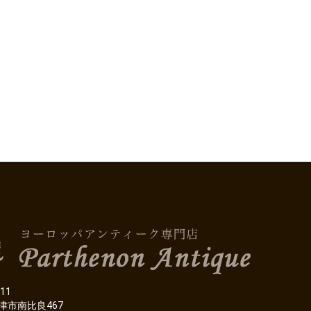
11
津市南比良467