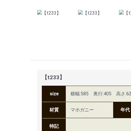
【t233】
size
横幅:585 奥行:405 高さ:62
材質
マホガニー
年代
特記