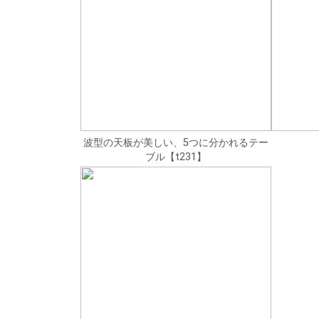
波型の天板が美しい、5つに分かれるテー
ブル【t231】