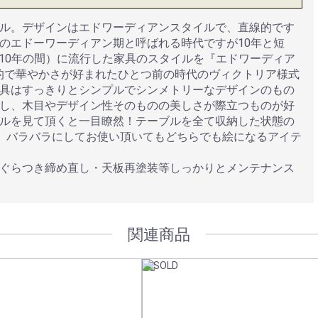
ル。デザインはエドワーディアンスタイルで、直線的です
のエドーワーディアン期と呼ばれる時代ですが10年と短
1910年の間）に流行した家具のスタイルを『エドワーディア
。曲線的で華やかさが好まれたひとつ前の時代のヴィクトリア様式
具はすっきりとシンプルでシンメトリーなデザインのもの
し、木目やデザイン性そのものの美しさが際立つものが好
ルを見て頂くと一目瞭然！テーブルを全て収納した状態の
、バラバラにしてお使い頂いてもどちらでも絵になるアイテ
ぐらつき締め直し・天板再塗装等しっかりとメンテナンス
関連商品