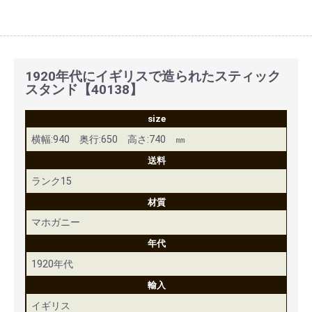
1920年代にイギリスで造られたスティック
スタンド【40138】
size
横幅:940 奥行:650 高さ:740 ㎜
送料
ランク15
材質
マホガニー
年代
1920年代
輸入
イギリス