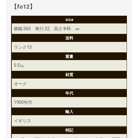
【fo12】
size
横幅:565 奥行:22 高さ:845 ㎜
送料
ランク13
重量
5.5㎏
材質
オーク
年代
1900年代
輸入
イギリス
特記