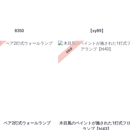
8350
【sy89】
97 ペア2灯式ウォールランプ
木目風のペイントが施された1灯式フ
ランプ【hl43】