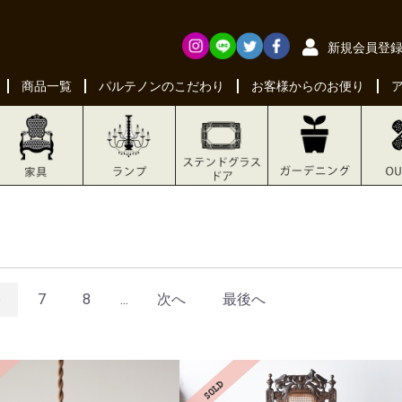
新規会員登
商品一覧
パルテノンのこだわり
お客様からのお便り
6
7
8
...
次へ
最後へ