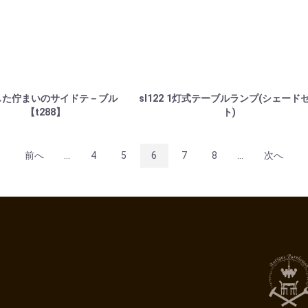
した佇まいのサイドテ－ブル
sl122 1灯式テーブルランプ(シェード
【t288】
ト)
前へ
...
4
5
6
7
8
...
次へ