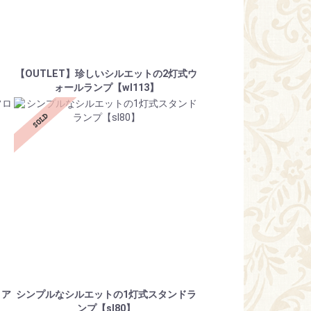
【OUTLET】珍しいシルエットの2灯式ウ
ォールランプ【wl113】
ロア
シンプルなシルエットの1灯式スタンドラ
ンプ【sl80】