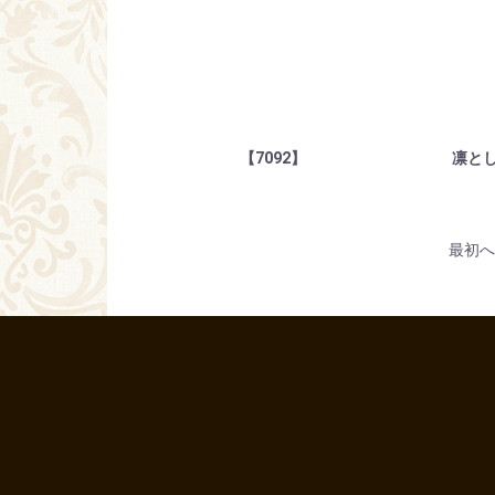
【7092】
凛と
最初へ