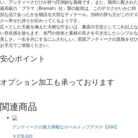
い、アンティークだけが持つ圧倒的な風格です。また、随所に配された
最高級の「ブラマ（Bramah）社」製の錠前は、このデスクがいかに特
別な品であったかを物語る大切なディテール。当時の持ち主がこのデス
クへ寄せた誇りが伝わってくるようです。
広々とした天板を備えた大柄な佇まいは、書斎の主役としてこれ以上な
い存在感を放ちます。名門の技術と素材の良さを引き出したシンプルな
美しさ。一生を共にするにふさわしい、英国アンティークの真髄をぜひ
お手元でご堪能ください。
安心ポイント
オプション加工も承っております
関連商品
アンティークの魅力満載なロールトップデスク【206】
￥378,000