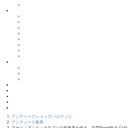
アンティークショップ パルテノン
アンティーク家具
アーツ・アンド・クラフツの造形美が光る、名門Sopwith & Co社