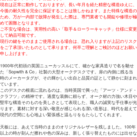
現在は正常に動作しておりますが、長い年月を経た精密な構造ゆえに、
今後の耐久性を完全に保証することは致しかねます。また特殊な構造の
ため、万が一内部で故障が発生した際は、専門業者でも開錠や修理が極
めて困難となります。
ご不安な場合は、実用性の高い「取手＆ローラーキャッチ」仕様に変更
して納品可能です。
現行の鍵をそのままご使用される場合は、恐れ入りますが上記のリスク
をご了承頂いたものとして承ります。何卒ご理解とご検討のほどお願い
申し上げます。
1900年代初頭の英国ニューカッスルにて、確かな家具造りで名を馳せ
た「Sopwith & Co」社製の大型オークデスクです。扉の内側に残る当
時のメーカータグが、その輝かしい出自と品質の証として静かに刻まれ
ています。
このデスクの根底に流れるのは、当時英国で興った「アーツ・アンド・
クラフツ」の精神です。過度な装飾に頼らず、オーク材の力強い木目や
堅牢な構造そのものを美しさとして表現した、職人の誠実な手仕事が光
ります。素材に対する深い敬意が感じられる潔い造形は、時代を超えて
現代の空間にも心地よい緊張感と温もりをもたらしてくれます。
天板には、あえて当時のままのオリジナルレザーを残しました。100年
以上の時が刻んだ擦れや色の深みは、新しく張り替えたものには出せな