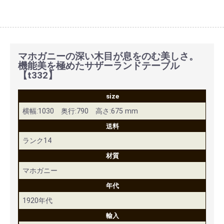
マホガニーの深い木目が息をのむ美しさ。
機能美を極めたサザーランドテーブル
【t332】
size
横幅:1030 奥行:790 高さ:675 mm
送料
ランク14
材質
マホガニー
年代
1920年代
輸入