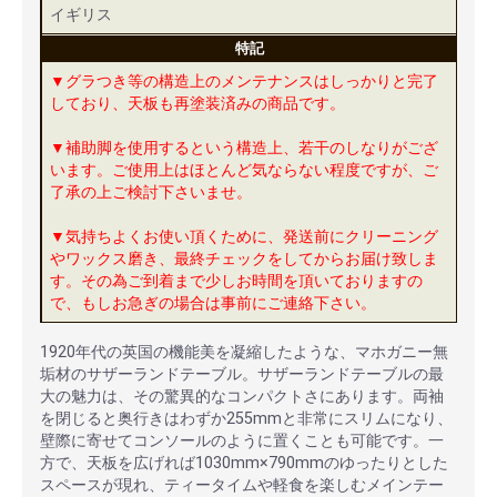
イギリス
特記
▼グラつき等の構造上のメンテナンスはしっかりと完了
しており、天板も再塗装済みの商品です。
▼補助脚を使用するという構造上、若干のしなりがござ
います。ご使用上はほとんど気ならない程度ですが、ご
了承の上ご検討下さいませ。
▼気持ちよくお使い頂くために、発送前にクリーニング
やワックス磨き、最終チェックをしてからお届け致しま
す。その為ご到着まで少しお時間を頂いておりますの
で、もしお急ぎの場合は事前にご連絡下さい。
1920年代の英国の機能美を凝縮したような、マホガニー無
垢材のサザーランドテーブル。サザーランドテーブルの最
大の魅力は、その驚異的なコンパクトさにあります。両袖
を閉じると奥行きはわずか255mmと非常にスリムになり、
壁際に寄せてコンソールのように置くことも可能です。一
方で、天板を広げれば1030mm×790mmのゆったりとした
スペースが現れ、ティータイムや軽食を楽しむメインテー