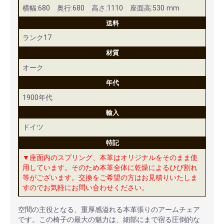
横幅:680 奥行:680 高さ:1110 座面高:530 mm
送料
ランク17
材質
オーク
年代
1900年代
輸入
ドイツ
特記
▼座面内のスプリング、本革はオリジナルをそのまま使
用しています。そのため本革全体に乾燥によるひび割れ
等がございます。交換をご希望の方はお見積りいたしま
すのでお気軽にお問い合わせください。
空間の主役となる、重厚感溢れる本革張りのアームチェア
です。この椅子の最大の魅力は、細部にまで宿る圧倒的な