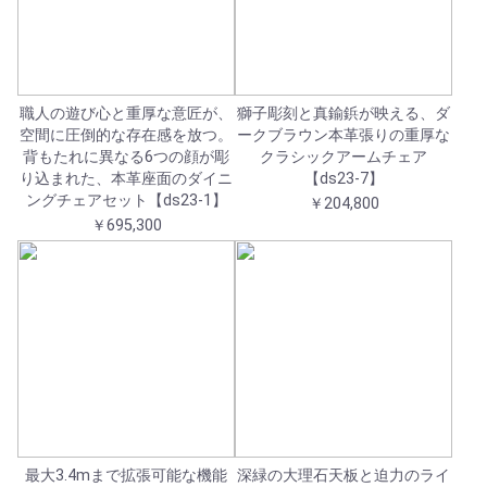
職人の遊び心と重厚な意匠が、
獅子彫刻と真鍮鋲が映える、ダ
空間に圧倒的な存在感を放つ。
ークブラウン本革張りの重厚な
背もたれに異なる6つの顔が彫
クラシックアームチェア
り込まれた、本革座面のダイニ
【ds23-7】
ングチェアセット【ds23-1】
￥204,800
￥695,300
最大3.4mまで拡張可能な機能
深緑の大理石天板と迫力のライ