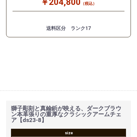
￥204,800
（税込）
送料区分 ランク17
獅子彫刻と真鍮鋲が映える、ダークブラウ
ン本革張りの重厚なクラシックアームチェ
ア【ds23-8】
size