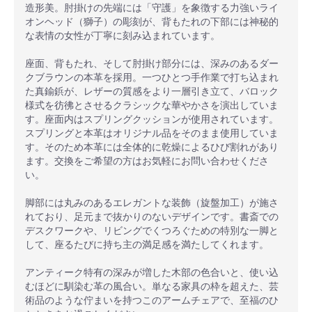
造形美。肘掛けの先端には「守護」を象徴する力強いライ
オンヘッド（獅子）の彫刻が、背もたれの下部には神秘的
な表情の女性が丁寧に刻み込まれています。
座面、背もたれ、そして肘掛け部分には、深みのあるダー
クブラウンの本革を採用。一つひとつ手作業で打ち込まれ
た真鍮鋲が、レザーの質感をより一層引き立て、バロック
様式を彷彿とさせるクラシックな華やかさを演出していま
す。座面内はスプリングクッションが使用されています。
スプリングと本革はオリジナル品をそのまま使用していま
す。そのため本革には全体的に乾燥によるひび割れがあり
ます。交換をご希望の方はお気軽にお問い合わせくださ
い。
脚部には丸みのあるエレガントな装飾（旋盤加工）が施さ
れており、足元まで抜かりのないデザインです。書斎での
デスクワークや、リビングでくつろぐための特別な一脚と
して、座るたびに持ち主の満足感を満たしてくれます。
アンティーク特有の深みが増した木部の色合いと、使い込
むほどに馴染む革の風合い。単なる家具の枠を超えた、芸
術品のような佇まいを持つこのアームチェアで、至福のひ