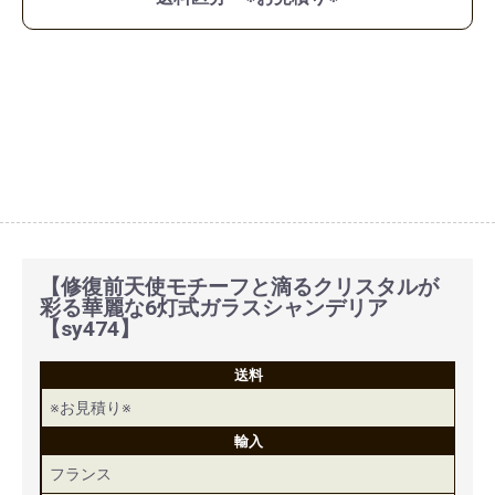
【修復前天使モチーフと滴るクリスタルが
彩る華麗な6灯式ガラスシャンデリア
【sy474】
送料
※お見積り※
輸入
フランス