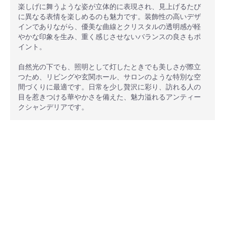
楽しげに舞うような姿が立体的に表現され、見上げるたび
に異なる表情を楽しめるのも魅力です。装飾性の高いデザ
インでありながら、優美な曲線とクリスタルの透明感が軽
やかな印象を生み、重く感じさせないバランスの良さもポ
イント。
自然光の下でも、照明として灯したときでも美しさが際立
つため、リビングや玄関ホール、サロンのような特別な空
間づくりに最適です。日常を少し贅沢に彩り、訪れる人の
目を惹きつける華やかさを備えた、魅力溢れるアンティー
クシャンデリアです。
安心ポイント
オプション加工も承っております