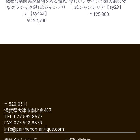
緻密な装飾美が空間を彩る優雅
珍しいデザインが魅力的な6灯
なクラシック6灯式シャンデリ
式シャンデリア【sy28】
ア【sy453】
￥125,800
￥127,700
〒520-0511
滋賀県大津市南比良467
TEL: 077-592-8577
FAX: 077-592-8578
info@parthenon-antique.com
当サイトについて
お問い合わせ