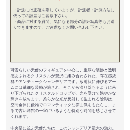
・計測には正確を期していますが、計測者・計測方法に
依っての誤差はご容赦下さい。
・商品に対する質問、気になる部分の詳細写真等もお送
りできますので、ご遠慮なくお問い合わせ下さい。
可愛らしい天使のフィギュアを中心に、重厚な装飾と透明
感あふれるクリスタルが贅沢に組み合わされた、存在感抜
群のアンティークシャンデリアです。放射状に伸びるアー
ムには繊細な装飾が施され、そこから滴り落ちるように吊
り下げられたクリスタルドロップが、光を受けて艶やかな
輝きを放ちます。柔らかな光が反射して生まれる陰影は、
空間全体に優雅でロマンティックな雰囲気をもたらし、ま
るで古い洋館の一室にいるような特別な時間を感じさせて
くれます。
中央部に並ぶ天使たちは、このシャンデリア最大の魅力。