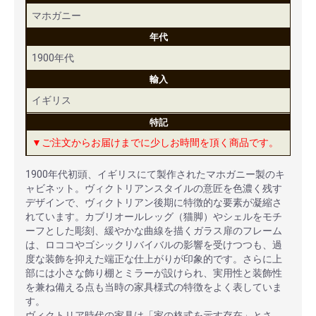
マホガニー
年代
1900年代
輸入
イギリス
特記
▼ご注文からお届けまでに少しお時間を頂く商品です。
1900年代初頭、イギリスにて製作されたマホガニー製のキ
ャビネット。ヴィクトリアンスタイルの意匠を色濃く残す
デザインで、ヴィクトリアン後期に特徴的な要素が凝縮さ
れています。カブリオールレッグ（猫脚）やシェルをモチ
ーフとした彫刻、緩やかな曲線を描くガラス扉のフレーム
は、ロココやゴシックリバイバルの影響を受けつつも、過
度な装飾を抑えた端正な仕上がりが印象的です。さらに上
部には小さな飾り棚とミラーが設けられ、実用性と装飾性
を兼ね備える点も当時の家具様式の特徴をよく表していま
す。
ヴィクトリア時代の家具は「家の格式を示す存在」とさ