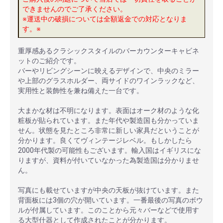
できませんのでご了承ください。
※運送中の破損については全額返金での対応となりま
す。※
重厚感あるクラシックスタイルのバーカウンターキャビネ
ットのご紹介です。
バーやリビングシーンに映えるデザインで、中央のミラー
や上部のグラスホルダー、両サイドのワインラックなど、
実用性と装飾性を兼ね備えた一台です。
大まかな材は不明になります。表面はオーク材のような化
粧板が貼られています。また年代や製造国も分かっていま
せん。状態を見たところ非常に新しい家具だということが
分かります。良くてヴィンテージレベル。もしかしたら
2000年代製の可能性もございます。輸入国はイギリスにな
りますが、資料が付いていなかった為製造国は分かりませ
ん。
写真にも載せていますが中央の天板が抜けています。また
背面板には3個の穴が開いています。一番最後の写真のボウ
ルが付属しています。このことから元々バーなどで使用す
る大型什器として作成されたことが分かります。