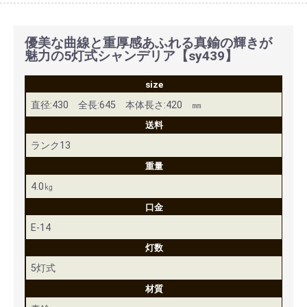
優美な曲線と重厚感あふれる真鍮の輝きが
魅力の5灯式シャンデリア【sy439】
size
直径:430 全長:645 本体長さ:420 ㎜
送料
ランク13
重量
4.0㎏
口金
E-14
灯数
5灯式
材質