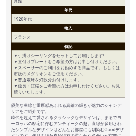
真鍮
年代
1920年代
輸入
フランス
特記
▼引掛けシーリングをセットしてお届けします!
▼直付けプレートをご希望の方はお申し付けください。
▼スペーサーのご利用をお勧めする商品です。もしくは
市販のメダリオンをご使用ください。
▼普通電球を灯数分お付けします。
▼延長・短縮をご希望の方はお申し付けください。お見
積りいたします。
優美な曲線と重厚感あふれる真鍮の輝きが魅力のシャンデ
リアをご紹介です。
時代を超えて愛されるクラシックなデザインは、まるでヨ
ーロッパの邸宅に佇むアンティークの趣。直線が多用され
たシンプルなデザインはどんなお部屋にも馴染むGoodデザ
インです。年月を経た真鍮特有の柔らかな色合いが空間に