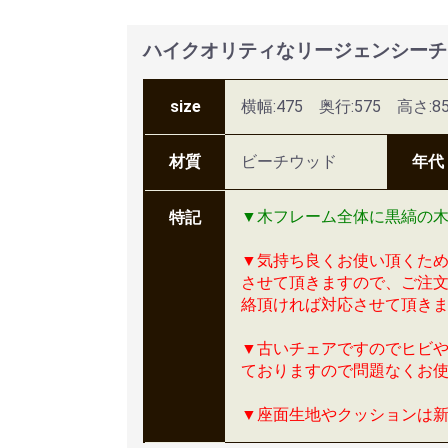
ハイクオリティなリージェンシーチェ
size
横幅:475 奥行:575 高さ:8
材質
ビーチウッド
年代
▼木フレーム全体に黒縞の
特記
▼気持ち良くお使い頂くた
させて頂きますので、ご注
絡頂ければ対応させて頂き
▼古いチェアですのでヒビ
ておりますので問題なくお
▼座面生地やクッションは