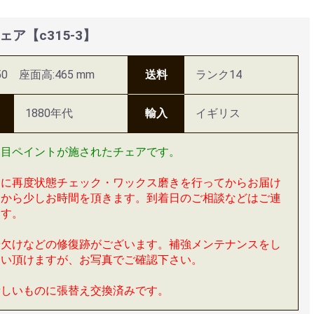
ア【c315-3】
50 座面高:465 mm
送料
ランク14
1880年代
輸入
イギリス
木目ペイントが施されたチェアです。
めに再度状態チェック・ワックス磨きを行ってからお届け
文から少しお時間を頂きます。到着日のご相談などはご連
ます。
や欠けなどの修復跡がございます。補強メンテナンスをし
使い頂けますが、お写真でご確認下さい。
新しいものに張替え交換済みです。