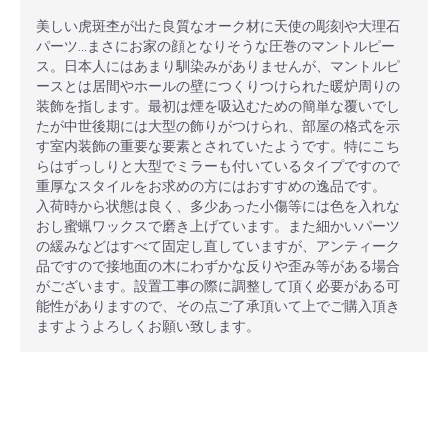
美しい虎斑杢が出た良質なオーク材に天使の彫刻や大理石
パーツ…まさにお家の顔となりそうな圧巻のマントルピー
ス。日本人にはあまり馴染みがありませんが、マントルピ
ースとは居間やホールの壁につくりつけられた暖炉周りの
装飾を指します。最初は煙を吸込むための簡単な覆いでし
たが中世後期には大型の飾りがつけられ、部屋の格式を示
す室内装飾の重要な要素とされていたようです。特にこち
らはずっしりと大型でミラーも付いているタイプですので
重厚なスタイルをお求めの方にはおすすめの逸品です。
入荷時から状態は良く、多少あった小傷等には色を入れな
おし蜜蝋ワックスで磨き上げています。また細かいパーツ
の緩みなどはすべて固定し直していますが、アンティーク
品ですので接地面の木にわずかな反りや歪み等がある場合
がございます。設置工事の際に調整して頂く必要がある可
能性がありますので、その点ご了承頂いて上でご購入頂き
ますようよろしくお願い致します。
安心ポイント