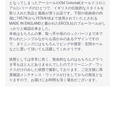
となってしまったアーコールのOld Colonial(オールドコロニ
アル)シリーズのひとつで、イギリスの伝統的なスタイルを
取り入れた気品と風格が漂うお品です。下部の収納扉の内
側に1957年から1976年頃まで使用されていたとされる
MADE IN ENGLANDと書かれたERCOL社のブルーラベルがし
っかりと確認出来ました。
本体はもちろんの事、取っ手や扉のロックパーツまで木で
作られたシンプルながらも温かみのあるデザインですの
で、ダイニングにはもちろんリビングや寝室・玄関ホール
などに置いて頂いても活躍してくれそうです。
状態としては非常に良く、致命的なものはもちろんグラつ
き等もほとんどありませんでしたのでクリーニング・ワッ
クスがけのみした状態で撮影しております。ご注文後に再
度確認メンテナンス・ワックスがけをしてからの発送とな
りますので、お届けにお時間を頂く場合がございます。
安心ポイント