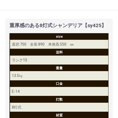
重厚感のある8灯式シャンデリア【sy425】
size
直径:750 全長:890 本体高:550 ㎜
送料
ランク15
重量
13.5㎏
口金
E-14
灯数
8灯式
材質