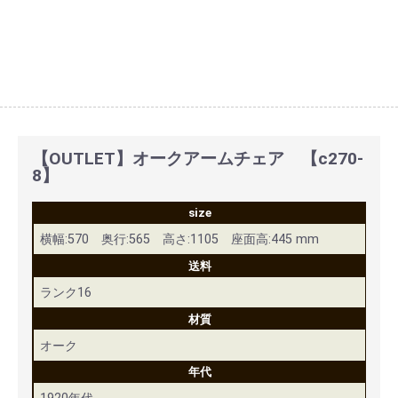
【OUTLET】オークアームチェア 【c270-
8】
size
横幅:570 奥行:565 高さ:1105 座面高:445 mm
送料
ランク16
材質
オーク
年代