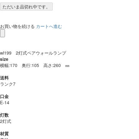
ただいま品切れ中です。
お買い物を続ける
カートへ進む
wl199 2灯式ペアウォールランプ
size
横幅:170 奥行:105 高さ:260 ㎜
送料
ランク7
口金
E-14
灯数
2灯式
材質