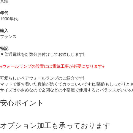
真鍮
年代
1930年代
輸入
フランス
特記
▼普通電球を灯数分お付けしてお渡しします!
※ウォールランプの設置には電気工事が必要になります※
可愛らしいペアウォールランプのご紹介です!
マットで落ち着いた真鍮が渋くてカッコいいですね!装飾もしっかりと
サイズは小さめなので玄関などの小部屋で使用するとバランスがいいの
安心ポイント
オプション加工も承っております