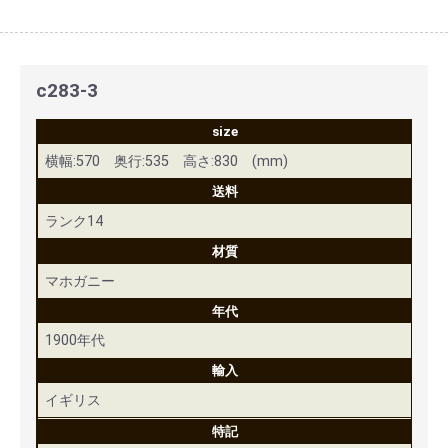
c283-3
size
横幅:570 奥行:535 高さ:830 (mm)
送料
ランク14
材質
マホガニー
年代
1900年代
輸入
イギリス
特記