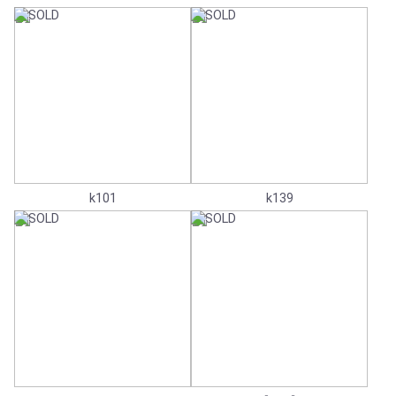
k101
k139