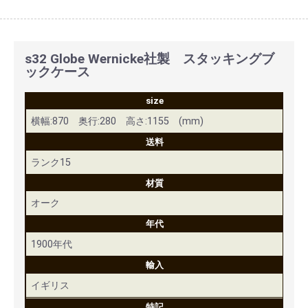
s32 Globe Wernicke社製 スタッキングブ
ックケース
size
横幅:870 奥行:280 高さ:1155 (mm)
送料
ランク15
材質
オーク
年代
1900年代
輸入
イギリス
特記