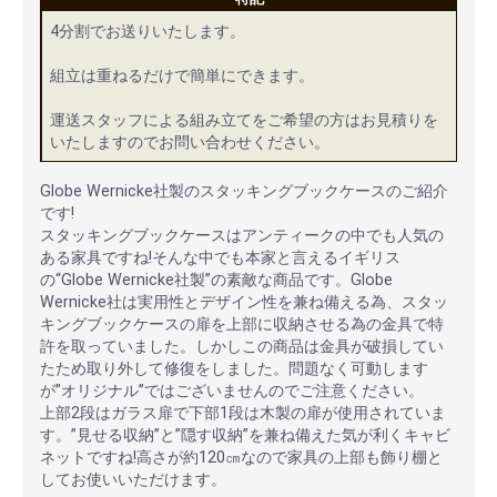
4分割でお送りいたします。
組立は重ねるだけで簡単にできます。
運送スタッフによる組み立てをご希望の方はお見積りを
いたしますのでお問い合わせください。
Globe Wernicke社製のスタッキングブックケースのご紹介
です!
スタッキングブックケースはアンティークの中でも人気の
ある家具ですね!そんな中でも本家と言えるイギリス
の“Globe Wernicke社製”の素敵な商品です。Globe
Wernicke社は実用性とデザイン性を兼ね備える為、スタッ
キングブックケースの扉を上部に収納させる為の金具で特
許を取っていました。しかしこの商品は金具が破損してい
たため取り外して修復をしました。問題なく可動します
が”オリジナル”ではございませんのでご注意ください。
上部2段はガラス扉で下部1段は木製の扉が使用されていま
す。”見せる収納”と”隠す収納”を兼ね備えた気が利くキャビ
ネットですね!高さが約120㎝なので家具の上部も飾り棚と
してお使いいただけます。