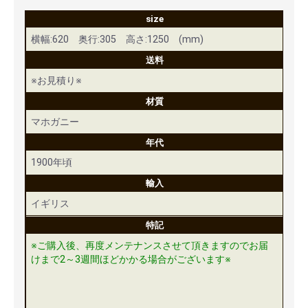
size
横幅:620 奥行:305 高さ:1250 (mm)
送料
※お見積り※
材質
マホガニー
年代
1900年頃
輸入
イギリス
特記
※ご購入後、再度メンテナンスさせて頂きますのでお届
けまで2～3週間ほどかかる場合がございます※