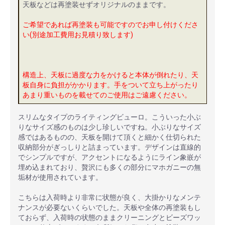
天板などは再塗装せずオリジナルのままです。
ご希望であれば再塗装も可能ですのでお申し付けくださ
い(別途加工費用お見積り致します)
構造上、天板に過度な力をかけると本体が倒れたり、天
板自身に負担がかかります。手をついて立ち上がったり
あまり重いものを載せてのご使用はご遠慮ください。
スリムなタイプのライティングビューロ。こういった小ぶ
りなサイズ感のものは少し珍しいですね。小ぶりなサイズ
感ではあるものの、天板を開けて頂くと細かく仕切られた
収納部分がぎっしりと詰まっています。デザインは直線的
でシンプルですが、アクセントになるようにライン象嵌が
埋め込まれており、贅沢にも多くの部分にマホガニーの無
垢材が使用されています。
こちらは入荷時より非常に状態が良く、大掛かりなメンテ
ナンスが必要ないくらいでした。天板や全体の再塗装もし
ておらず、入荷時の状態のままクリーニングとビーズワッ