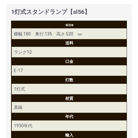
1灯式スタンドランプ【sl56】
size
横幅:180 奥行:135 高さ:520 ㎜
送料
ランク12
口金
E-17
灯数
1灯式
材質
真鍮
年代
1930年代
輸入