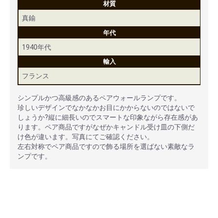
材質
真鍮
年代
1940年代
輸入
フランス
シンプルかつ高級感のあるペアウォールランプです。
珍しいデザインでなかなかお目にかからないのではないで
しょうか?縦に細長いのでスマートな印象ながら存在感があ
ります。ペア商品ですがなぜかキャンドル受け皿の下側だ
け色が違います。写真にてご確認ください。
左右対称でペア商品ですので飾る場所を選ばない素敵なラ
ンプです。
安心ポイント