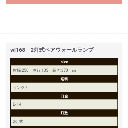
wl168 2灯式ペアウォールランプ
size
横幅:250 奥行:135 高さ:370 ㎜
送料
ランク7
口金
E-14
灯数
2灯式