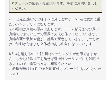
▼チェーンの延長・短縮承ります。事前にお問い合わせ
ください。
パッと見た感じでは軽そうに見えますが、6.5㎏と意外に重
たいシャンデリアになります。
その理由は真鍮の厚みにあります。アーム部分まで分厚い
真鍮でできているので重厚で丈夫な作りになっています。
真鍮表面の装飾や傷が一部黒く変色しています。そのおか
げで陰影が付きより立体感のある印象になっています。
6.5㎏を超えるので【引掛けシーリング】が使用できませ
ん。しかし特殊加工を施せば引掛けシーリングにも対応で
きますのでご希望の方はご相談ください。
ご希望が無ければ【7㎏対応直付けプレート】をお付けいた
します。
安心ポイント