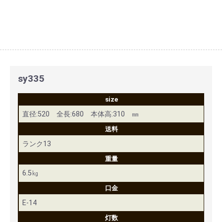
sy335
size
直径:520 全長:680 本体高:310 ㎜
送料
ランク13
重量
6.5㎏
口金
E-14
灯数