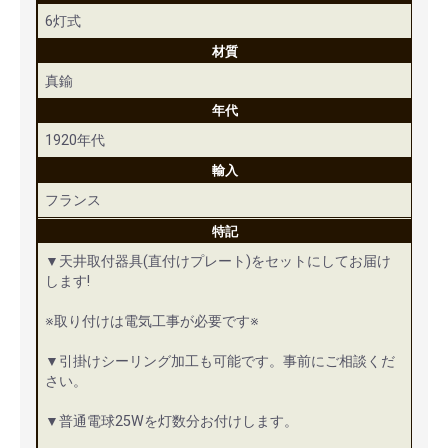
6灯式
材質
真鍮
年代
1920年代
輸入
フランス
特記
▼天井取付器具(直付けプレート)をセットにしてお届け
します!
※取り付けは電気工事が必要です※
▼引掛けシーリング加工も可能です。事前にご相談くだ
さい。
▼普通電球25Wを灯数分お付けします。