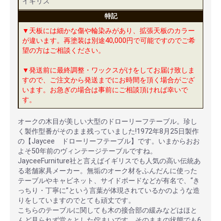
イギリス
特記
▼天板には細かな傷や輪染みがあり、拡張天板のカラー
が違います。再塗装は別途40,000円で可能ですのでご希
望の方はご相談ください。
▼発送前に最終調整・ワックスがけをしてお届け致しま
すので、ご注文から発送までにお時間を頂く場合がござ
います。お急ぎの場合は事前にご相談頂ければ幸いで
す。
オークの木目が美しい大型のドローリーフテーブル。珍し
く製作型番がそのまま残っていました!1972年8月25日製作
の【Jaycee ドローリーフテーブル】です。いまからおお
よそ50年前のヴィンテージテーブルですね。
JayceeFurniture社と言えばイギリスでも人気の高い伝統あ
る老舗家具メーカー。無垢のオーク材をふんだんに使った
テーブルやキャビネット、サイドボードなどが有名で、“き
っちり・丁寧に”という言葉が体現されているかのような造
りをしていますのでとても頑丈です。
こちらのテーブルに関しても木の接合部の緩みなどはほと
んど見られず堂々とした佇まいです。そのままの状態でも6