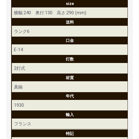
size
横幅:240 奥行:130 高さ:290 (mm)
送料
ランク6
口金
E-14
灯数
2灯式
材質
真鍮
年代
1930
輸入
フランス
特記