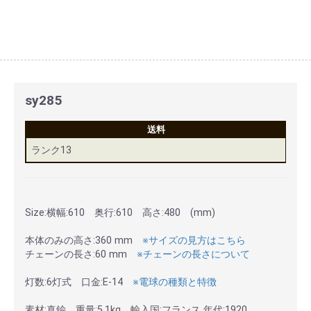
sy285
送料
ランク13
Size:横幅:610 奥行:610 高さ:480 (mm)
本体のみの高さ:360 mm
※サイズの見方はこちら
チェーンの長さ:60 mm
※チェーンの長さについて
灯数:6灯式 口金:E-14
※電球の種類と特徴
素材:真鍮 重量:5.1kg 輸入国:フランス 年代:1920