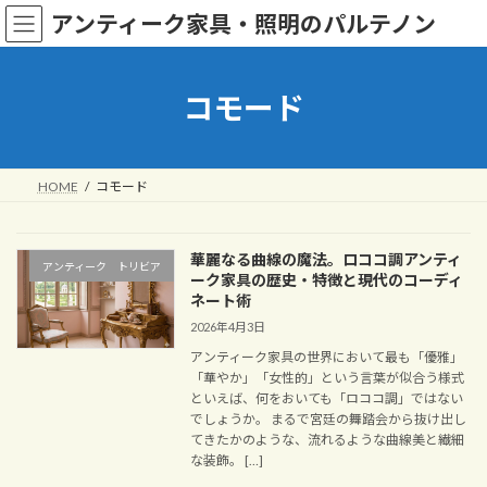
コ
ナ
アンティーク家具・照明のパルテノン
ン
ビ
テ
ゲ
ン
ー
ツ
シ
コモード
へ
ョ
ス
ン
キ
に
ッ
移
HOME
コモード
プ
動
華麗なる曲線の魔法。ロココ調アンティ
アンティーク トリビア
ーク家具の歴史・特徴と現代のコーディ
ネート術
2026年4月3日
アンティーク家具の世界において最も「優雅」
「華やか」「女性的」という言葉が似合う様式
といえば、何をおいても「ロココ調」ではない
でしょうか。 まるで宮廷の舞踏会から抜け出し
てきたかのような、流れるような曲線美と繊細
な装飾。 […]