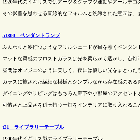
1920年代のイギリスではアーツ＆クラフツ運動やアールデ
その影響を思わせる直線的なフォルムと洗練された意匠は、
51800 ペンダントランプ
ふんわりと波打つようなフリルシェードが目を惹くペンダン
マットな質感のフロストガラスは光を柔らかく透かし、点灯
昼間はオブジェのように美しく、夜には優しい光をまとった
ガラスに施された繊細な模様とシンプルながら存在感のある
ダイニングやリビングはもちろん廊下や小部屋のアクセント
可憐さと上品さを併せ持つ一灯をインテリアに取り入れるこ
t31 ライブラリーテーブル
1900年代イギリス製のライブラリーテーブル。