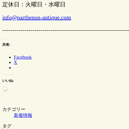
定休日：火曜日・水曜日
info@parthenon-antique.com
--------------------------------------------------------------
共有:
Facebook
X
いいね:
読
み
込
み
中…
カテゴリー
新着情報
タグ