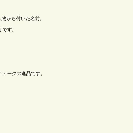
人物から付いた名前。
うです。
ティークの逸品です。