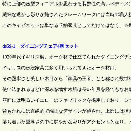
特に上部の壺型フィニアルを思わせる装飾性の高いペディメ
繊細な透かし彫りが施されたフレームワークには当時の職人
このキャビネットは単なる収納家具としてだけではなく、19
ds59-1 ダイニングチェア4脚セット
1920年代イギリス製、オーク材で仕立てられたダイニングチ
イギリスの伝統家具に多く用いられてきたオーク材は、
その堅牢さと美しい木目から「家具の王者」とも称され数世
使い込まれるほどに深みを増す木肌は長い年月を経てもなお
座面には明るいイエローのファブリックを採用しており、シ
背もたれには直線的で端正なデザインが施され、上部には控
落ち着いた重厚さの中に鮮やかな彩りがアクセントとなり、