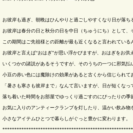
終
更
新
日
お彼岸も過ぎ、朝晩はひんやりと過ごしやすくなり日が落ち
時
お彼岸は春分の日と秋分の日を中日（ちゅうにち）として、そ
:
この期間はご先祖様との距離が最も近くなると言われている
お彼岸と言えば“おはぎ”が思い浮かびますが、おはぎをお供
いくつかの諸説があるそうですが、そのうちの一つに邪気払
小豆の赤い色には魔除けの効果があると古くから信じられて
「暑さも寒さも彼岸まで」なんて言いますが、日が短くなって
落ち着いた時間をお部屋でゆっくり過ごすのにぴったりの季
お気に入りのアンティークランプを灯したり、温かい飲み物
小さなアイテムひとつで暮らしがぐっと豊かに変わります。
*******************************************************