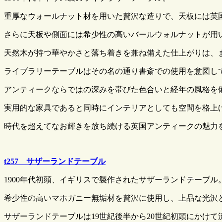
重厚なウォールナット材を用いた贅沢な造りで、天板には英
さらに天板や側面には希少性の高いバールウォルナットが用
天然木が持つ華やかさと落ち着きを兼ね備えた仕上がりは、
ライブラリーテーブルはその名の通り書斎での使用を意図し
アンティークならではの深みを帯びた色合いと経年の風格を
実用的な家具であると同時にインテリアとしても空間を格上
時代を超えてなお輝きを放ち続ける英国アンティークの魅力
t257 サザーランドテーブル
1900年代初頭、イギリスで製作されたサザーランドテーブル
希少性の高いマホガニー無垢材を贅沢に使用し、上品な光沢
サザーランドテーブルは19世紀後半から20世紀初頭にかけて