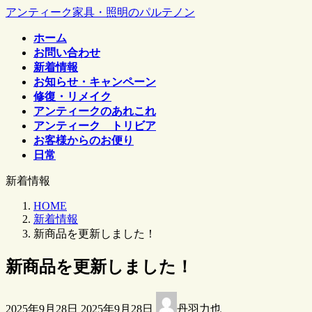
コ
ナ
アンティーク家具・照明のパルテノン
ン
ビ
ホーム
テ
ゲ
お問い合わせ
ン
ー
新着情報
ツ
シ
お知らせ・キャンペーン
へ
ョ
修復・リメイク
ス
ン
アンティークのあれこれ
キ
に
アンティーク トリビア
ッ
移
お客様からのお便り
プ
動
日常
新着情報
HOME
新着情報
新商品を更新しました！
新商品を更新しました！
最
2025年9月28日
2025年9月28日
丹羽力也