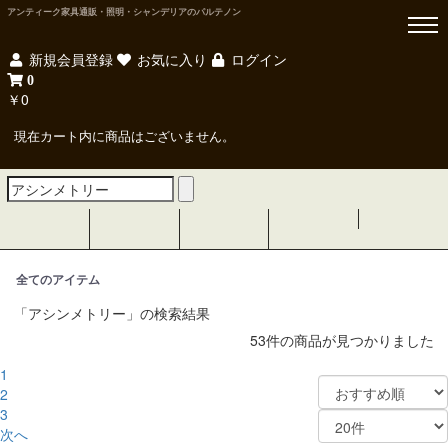
アンティーク家具通販・照明・シャンデリアのパルテノン
新規会員登録
お気に入り
ログイン
0
￥0
現在カート内に商品はございません。
全てのアイテム
「アシンメトリー」の検索結果
53件
の商品が見つかりました
1
2
3
次へ