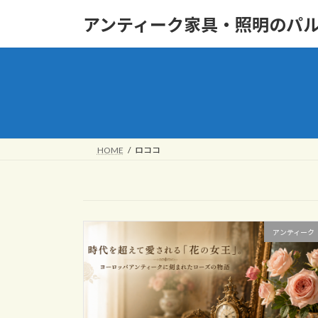
コ
ナ
アンティーク家具・照明のパ
ン
ビ
テ
ゲ
ン
ー
ツ
シ
へ
ョ
ス
ン
キ
に
ッ
移
HOME
ロココ
プ
動
アンティーク